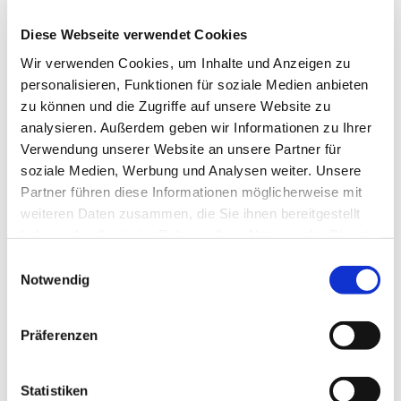
Diese Webseite verwendet Cookies
Wir verwenden Cookies, um Inhalte und Anzeigen zu
Ihre Telefonnummer
personalisieren, Funktionen für soziale Medien anbieten
zu können und die Zugriffe auf unsere Website zu
analysieren. Außerdem geben wir Informationen zu Ihrer
Verwendung unserer Website an unsere Partner für
Für Hinweise zur
soziale Medien, Werbung und Analysen weiter. Unsere
Verarbeitung Ihrer Eingaben und
Partner führen diese Informationen möglicherweise mit
Widerrufsmöglichkeiten, verweisen wir auf unsere
weiteren Daten zusammen, die Sie ihnen bereitgestellt
Datenschutzerklärung
haben oder die sie im Rahmen Ihrer Nutzung der Dienste
gesammelt haben.
Einwilligungsauswahl
Notwendig
Präferenzen
Statistiken